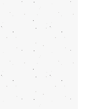
Apto Morumbi (2)
​Projeto apartamento no
bairro Morumbi em São
Paulo / SP
Apto Morumbi (6)
​Projeto apartamento no
bairro Morumbi em São
Paulo / SP